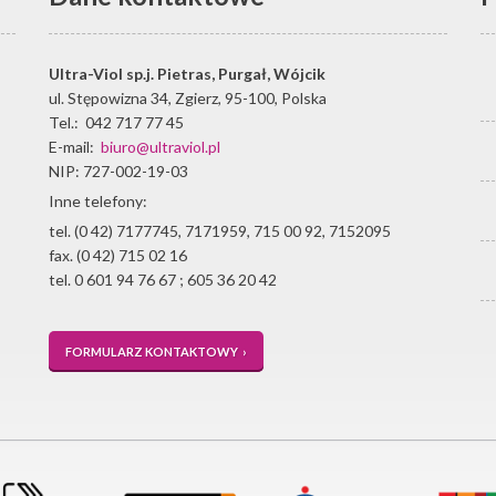
Ultra-Viol sp.j.
Pietras, Purgał, Wójcik
ul. Stępowizna 34
,
Zgierz
,
95-100
,
Polska
Tel.:
042 717 77 45
E-mail:
biuro@ultraviol.pl
NIP: 727-002-19-03
Inne telefony:
tel. (0 42) 7177745, 7171959, 715 00 92, 7152095
fax. (0 42) 715 02 16
tel. 0 601 94 76 67 ; 605 36 20 42
FORMULARZ KONTAKTOWY ›