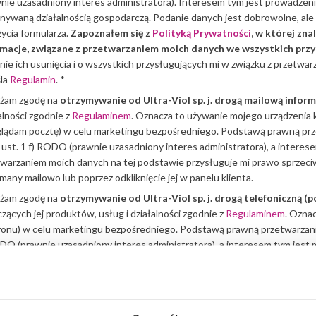
nie uzasadniony interes administratora). Interesem tym jest prowadzeni
ywaną działalnością gospodarczą. Podanie danych jest dobrowolne, al
życia formularza.
Zapoznałem się z
Polityką Prywatności
, w której z
rmacje, związane z przetwarzaniem moich danych we wszystkich prz
nie ich usunięcia i o wszystkich przysługujących mi w związku z przetwa
śla
Regulamin
. *
żam zgodę na
otrzymywanie od Ultra-Viol sp. j. drogą mailową infor
alności zgodnie z
Regulaminem
. Oznacza to używanie mojego urządzenia 
lądam pocztę) w celu marketingu bezpośredniego. Podstawą prawną prz
6 ust. 1 f) RODO (prawnie uzasadniony interes administratora), a intere
warzaniem moich danych na tej podstawie przysługuje mi prawo sprzeciwu
many mailowo lub poprzez odkliknięcie jej w panelu klienta.
żam zgodę na
otrzymywanie od Ultra-Viol sp. j. drogą telefoniczną (
zących jej produktów, usług i działalności zgodnie z
Regulaminem
. Ozna
fonu) w celu marketingu bezpośredniego. Podstawą prawną przetwarzania
DO (prawnie uzasadniony interes administratora), a interesem tym jest
 danych na tej podstawie przysługuje mi prawo sprzeciwu. Zgodę mogę w 
owo.
oznaczone gwiazdką są wymagane