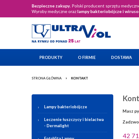
Bezpieczne zakupy
. Polski producent sprzętu medyczne
Wyroby medyczne oraz
lampy bakteriobójcze i wirus
PRODUKTY
O FIRMIE
DOSTAWA
›
STRONA GŁÓWNA
KONTAKT
Kont
Lampy bakteriobójcze
Masz py
Leczenie łuszczycy i bielactwa
Zadzwoń
-
Dermalight
42 71
FotoVita Lampy