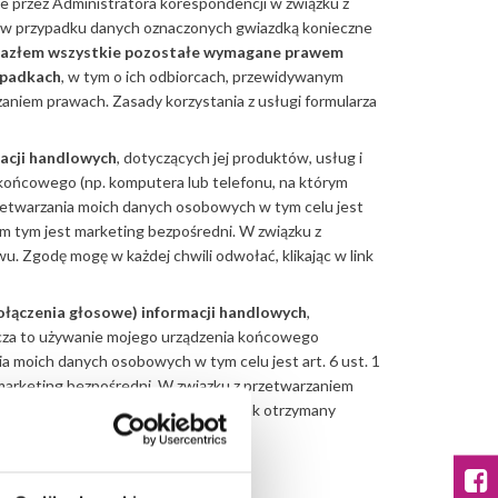
e przez Administratora korespondencji w związku z
e w przypadku danych oznaczonych gwiazdką konieczne
nalazłem wszystkie pozostałe wymagane prawem
ypadkach
, w tym o ich odbiorcach, przewidywanym
rzaniem prawach. Zasady korzystania z usługi formularza
macji handlowych
, dotyczących jej produktów, usług i
końcowego (np. komputera lub telefonu, na którym
etwarzania moich danych osobowych w tym celu jest
sem tym jest marketing bezpośredni. W związku z
. Zgodę mogę w każdej chwili odwołać, klikając w link
połączenia głosowe) informacji handlowych
,
cza to używanie mojego urządzenia końcowego
 moich danych osobowych w tym celu jest art. 6 ust. 1
 marketing bezpośredni. W związku z przetwarzaniem
każdej chwili odwołać, klikając w link otrzymany