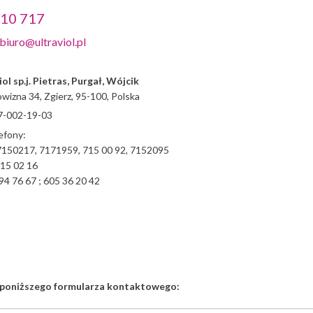
010 717
biuro@ultraviol.pl
ol sp.j. Pietras, Purgał, Wójcik
owizna 34, Zgierz, 95-100, Polska
7-002-19-03
efony:
7150217, 7171959, 715 00 92, 7152095
715 02 16
 94 76 67 ; 605 36 20 42
j poniższego formularza kontaktowego: