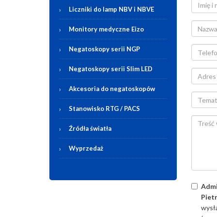
Liczniki do lamp NBV i NBVE
Monitory medyczne Eizo
Negatoskopy serii NGP
Negatoskopy serii Slim LED
Akcesoria do negatoskopów
Stanowisko RTG / PACS
Źródła światła
Wyprzedaż
Admi
Pietr
wysła