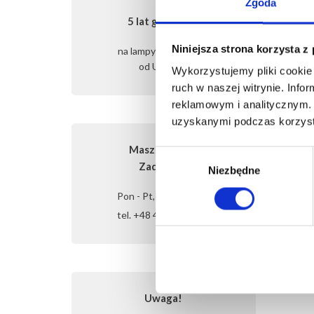
Zgoda
5 lat gwarancji
Wyślij
Niniejsza strona korzysta z
na lampy FOTOVITA
od Ultraviol
Wykorzystujemy pliki cookie 
ruch w naszej witrynie. Inf
reklamowym i analitycznym. 
uzyskanymi podczas korzysta
Masz pytania?
Wybór
Zadzwoń!
Niezbędne
zgody
Pon - Pt, 7:00 - 16:00
tel. +48 42 717 77 45
Uwaga!