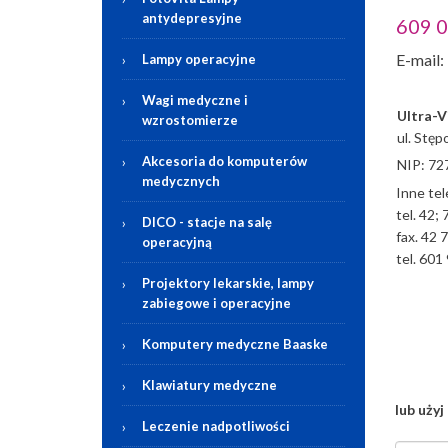
antydepresyjne
609 
E-mail:
Lampy operacyjne
Wagi medyczne i
Ultra-Vi
wzrostomierze
ul. Stęp
Akcesoria do komputerów
NIP: 72
medycznych
Inne tel
tel. 42;
DICO - stacje na salę
fax. 42 
operacyjną
tel. 601
Projektory lekarskie, lampy
zabiegowe i operacyjne
Komputery medyczne Baaske
Klawiatury medyczne
lub uży
Leczenie nadpotliwości