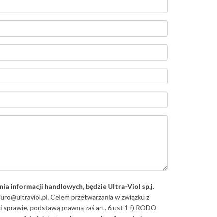
informacji handlowych, będzie Ultra-Viol sp.j.
uro@ultraviol.pl. Celem przetwarzania w związku z
sprawie, podstawą prawną zaś art. 6 ust 1 f) RODO