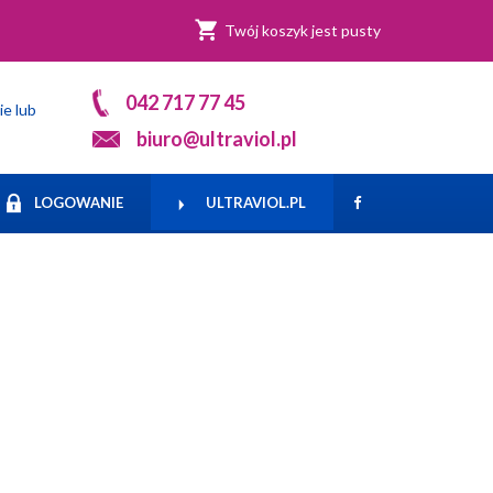
Twój koszyk jest pusty
042 717 77 45
ie lub
biuro@ultraviol.pl
LOGOWANIE
ULTRAVIOL.PL