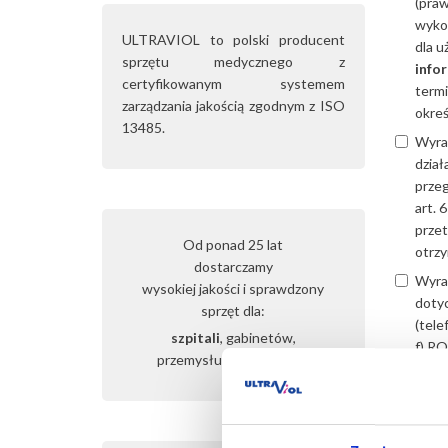
(praw
wykon
ULTRAVIOL to polski producent
dla u
sprzętu medycznego z
info
certyfikowanym systemem
termi
zarządzania jakością zgodnym z ISO
okre
13485.
Wyra
dział
przeg
art. 
przet
Od ponad 25 lat
otrzy
dostarczamy
Wyra
wysokiej jakości i sprawdzony
dotyc
sprzęt dla:
(tele
szpitali
, gabinetów,
f) RO
przemysłu,
domu i biura
moich
mail
* Pola 