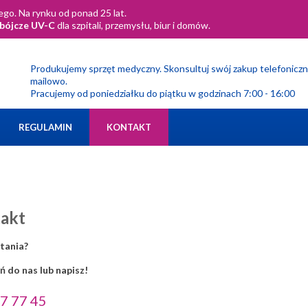
go. Na rynku od ponad 25 lat.
obójcze UV-C
dla szpitali, przemysłu, biur i domów.
Produkujemy sprzęt medyczny. Skonsultuj swój zakup telefoniczn
mailowo.
Pracujemy od poniedziałku do piątku w godzinach 7:00 - 16:00
REGULAMIN
KONTAKT
akt
tania?
 do nas lub napisz!
7 77 45