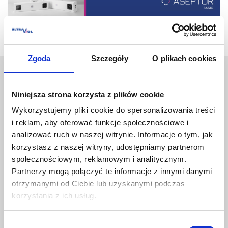
Zgoda
Szczegóły
O plikach cookies
Płatności
Niniejsza strona korzysta z plików cookie
Wykorzystujemy pliki cookie do spersonalizowania treści
i reklam, aby oferować funkcje społecznościowe i
analizować ruch w naszej witrynie. Informacje o tym, jak
korzystasz z naszej witryny, udostępniamy partnerom
społecznościowym, reklamowym i analitycznym.
Partnerzy mogą połączyć te informacje z innymi danymi
otrzymanymi od Ciebie lub uzyskanymi podczas
Dane kontaktowe
korzystania z ich usług.
Wybór
Ultra-Viol sp.j.
Pietras, Purgał, Wójcik