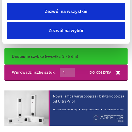
zabiegowego,
świetny stosunek jakości do ceny,
Zezwól na wszystkie
2-letnia gwarancja i bezawaryjność,
powszechna dostępność części zamiennych,
lampa nie wymaga przeglądów.
Zezwól na wybór
Dostępne szybko (wysyłka: 3 - 5 dni)
Wprowadź liczbę sztuk:
DO KOSZYKA