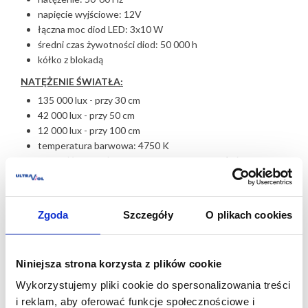
napięcie wyjściowe: 12V
łączna moc diod LED: 3x10 W
średni czas żywotności diod: 50 000 h
kółko z blokadą
NATĘŻENIE ŚWIATŁA:
135 000 lux - przy 30 cm
42 000 lux - przy 50 cm
12 000 lux - przy 100 cm
temperatura barwowa: 4750 K
wielkość plamki świetlnej: 12 cm - przy odległości 1 m
długość ramienia 92 cm
lampa posiada certyfikat CE
Zgoda
Szczegóły
O plikach cookies
Rysunek z wymiarami
Niniejsza strona korzysta z plików cookie
Wykorzystujemy pliki cookie do spersonalizowania treści
Oceń produkt
i reklam, aby oferować funkcje społecznościowe i