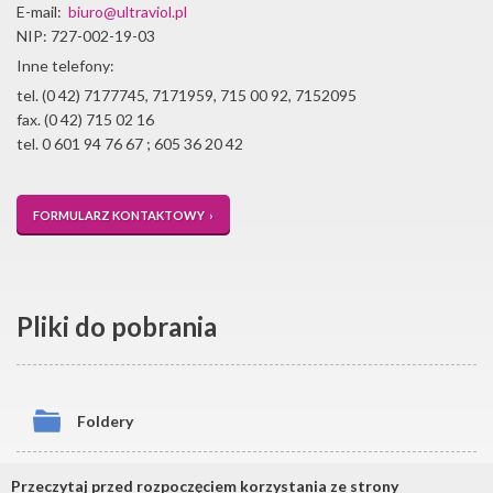
E-mail:
biuro@ultraviol.pl
NIP: 727-002-19-03
Inne telefony:
tel. (0 42) 7177745, 7171959, 715 00 92, 7152095
fax. (0 42) 715 02 16
tel. 0 601 94 76 67 ; 605 36 20 42
FORMULARZ KONTAKTOWY ›
Pliki do pobrania
Foldery
Certyfikaty
Przeczytaj przed rozpoczęciem korzystania ze strony