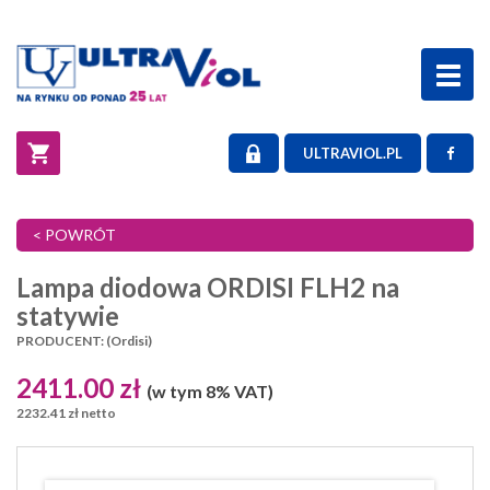
Toggl
naviga
ULTRAVIOL.PL
< POWRÓT
Lampa diodowa ORDISI FLH2 na
statywie
PRODUCENT: (Ordisi)
2411.00 zł
(w tym 8% VAT)
2232.41 zł netto