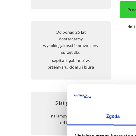
Prod
dni)
Od ponad 25 lat
dostarczamy
wysokiej jakości i sprawdzony
sprzęt dla:
szpitali
, gabinetów,
przemysłu,
domu i biura
5 lat gwarancji
na lampy FOTOVITA
Zgoda
od Ultraviol