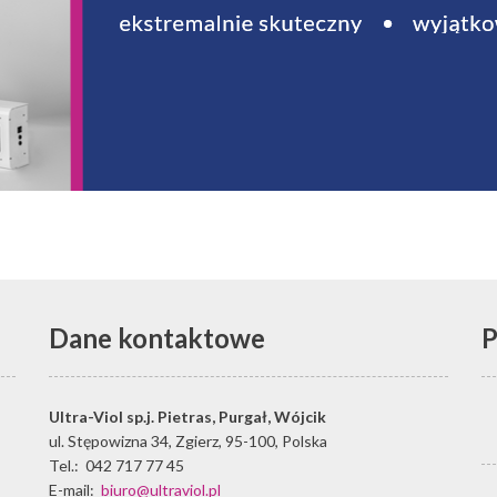
Dane kontaktowe
P
Ultra-Viol sp.j.
Pietras, Purgał, Wójcik
ul. Stępowizna 34
,
Zgierz
,
95-100
,
Polska
Tel.:
042 717 77 45
E-mail:
biuro@ultraviol.pl