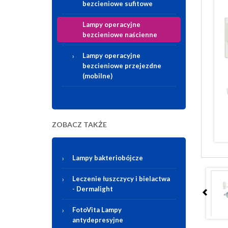
bezcieniowe sufitowe
Lampy operacyjne
bezcieniowe naścienne
Lampy operacyjne
bezcieniowe przejezdne
(mobilne)
ZOBACZ TAKŻE
Lampy bakteriobójcze
Leczenie łuszczycy i bielactwa
-
Dermalight
FotoVita Lampy
antydepresyjne