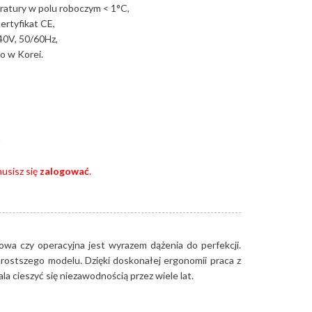
ratury w polu roboczym < 1°C,
ertyfikat CE,
240V, 50/60Hz,
 w Korei.
usisz się
zalogować
.
owa czy operacyjna jest wyrazem dążenia do perfekcji.
rostszego modelu. Dzięki doskonałej ergonomii praca z
a cieszyć się niezawodnością przez wiele lat.