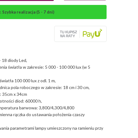
Szybka realizacja (5 - 7 dni)
– 18 diody Led,
enia światła w zakresie: 5 000 - 100 000 lux (w 5
światła 100 000 lux z odl. 1 m,
nica pola roboczego w zakresie: 18 cm i 30 cm,
y: 35cm x 34cm
otności diod: 60000 h,
mperatura barwowa: 3,800/4,300/4,800
ienna rączka do ustawania położenia czaszy
,
wania parametrami lampy umieszczony na ramieniu przy