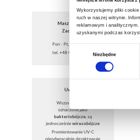
Niniejsza strona korzysta z
Wykorzystujemy pliki cookie 
ruch w naszej witrynie. Inf
Masz pytania?
reklamowym i analitycznym. 
Zadzwoń!
uzyskanymi podczas korzysta
Pon - Pt, 7:00 - 16:00
Wybór
tel. +48 42 717 77 45
Niezbędne
zgody
Uwaga!
Wszystkie lampy
oznaczone jako
bakteriobójcze
, są
jednocześnie
wirusobójcze
Promieniowanie UV-C
nieodwracalnie dezaktywuje