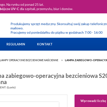
go. Na rynku od ponad 25 lat.
obójcze UV-C
dla szpitali, przemysłu, biur i domów.
Produkujemy sprzęt medyczny. Skonsultuj swój zakup telefoniczn
mailowo.
Pracujemy od poniedziałku do piątku w godzinach 7:00 - 16:00
REGULAMIN
KONTAKT
›
LAMPY OPERACYJNE BEZCIENIOWE NAŚCIENNE
LAMPA ZABIEGOWO-OPERACYJN
a zabiegowo-operacyjna bezcieniowa S
nna
T: (Luvis)
Wprowadź liczbę 