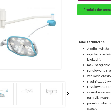
Produkt dostępny. 
Dane techniczne:
źródło światła 
regulacja natęż
krokach),
max. natężenie 
regulowana śred
wielkość czasz
średni czas żyw
regulowana te
w zestawie wym
(sterylizowana)
panel do stero
czaszy,