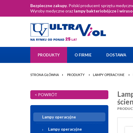
Bezpieczne zakupy
. Polski producent sprzętu medyczne
Wyroby medyczne oraz
lampy bakteriobójcze i wirus
PRODUKTY
O FIRMIE
DOSTAWA
›
›
›
STRONA GŁÓWNA
PRODUKTY
LAMPY OPERACYJNE
Lamp
< POWRÓT
ście
PRODUCEN
Lampy operacyjne
Lampy operacyjne