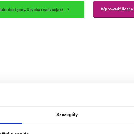
Wprowadź liczbę 
ukt dostępny. Szybka realizacja (5 - 7
Szczegóły