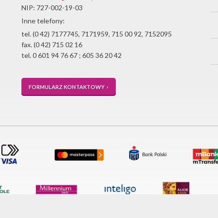
NIP: 727-002-19-03
Inne telefony:
tel. (0 42) 7177745, 7171959, 715 00 92, 7152095
fax. (0 42) 715 02 16
tel. 0 601 94 76 67 ; 605 36 20 42
FORMULARZ KONTAKTOWY ›