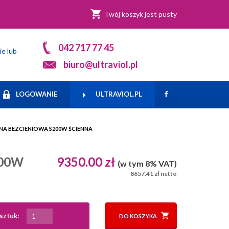
Twój koszyk jest pusty
042 717 77 45
ie lub
biuro@ultraviol.pl
LOGOWANIE
ULTRAVIOL.PL
A BEZCIENIOWA S200W ŚCIENNA
200W
9350.00 zł
(w tym 8% VAT)
8657.41 zł netto
sztuk:
DO KOSZYKA