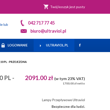
Twój koszyk jest pusty
042 717 77 45
ie lub
biuro@ultraviol.pl
LOGOWANIE
ULTRAVIOL.PL
0 PL - PRZEJEZDNA
 PL -
2091.00 zł
(w tym 23% VAT)
1700.00 zł netto
Lampy Przepływowe Ultraviol
Bezpieczne dla ludzi.