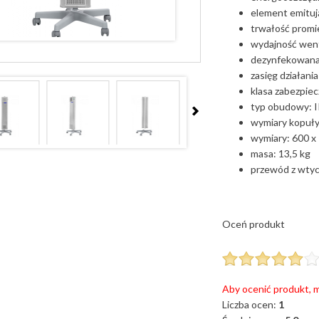
element emitu
trwałość promi
wydajność went
dezynfekowana
zasięg działani
klasa zabezpiec
typ obudowy: I
wymiary kopuły
wymiary: 600 x
masa: 13,5 kg
przewód z wty
Oceń produkt
Aby ocenić produkt, m
Liczba ocen:
1