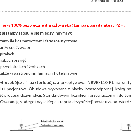
Średnia ocen:
5.0
nie w 100% bezpieczne dla człowieka!
Lampa posiada atest PZH.
aj lampy stosuje się między innymi w:
rzemyśle kosmetycznym i farmaceutycznym
ranży spożywczej
pitalach
 izbach przyjęć
przedszkolach i żłobkach
także w gastronomii, farmacji i hotelarstwie
irusobójcza i bakteriobójcza
przepływowa
NBVE-110 PL
na stat
lu i pacjentów. Obudowa wykonana z blachy kwasoodpornej, którą łatw
ć procesu dezynfekcji. Standardowym licznikiem przeznaczonym do tego
 Gwarancję stałego i wysokiego stopnia dezynfekcji powietrza potwierdzaj