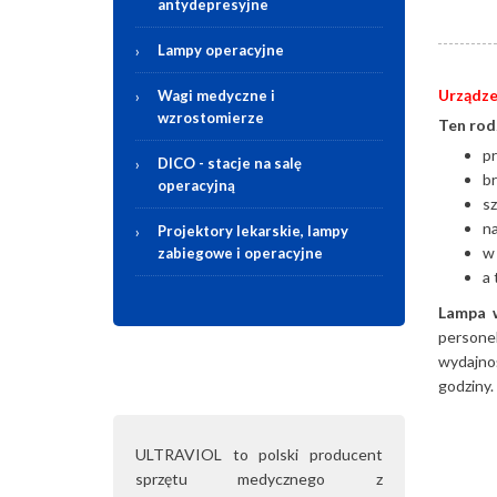
antydepresyjne
Lampy operacyjne
Urządze
Wagi medyczne i
wzrostomierze
Ten rodz
p
DICO - stacje na salę
b
operacyjną
sz
na
Projektory lekarskie, lampy
w 
zabiegowe i operacyjne
a 
Lampa w
persone
wydajnoś
godziny.
ULTRAVIOL to polski producent
sprzętu medycznego z