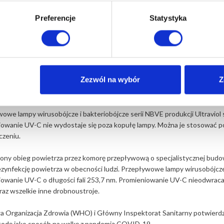
Preferencje
Statystyka
Wprowadź liczbę 
ępne natychmiast (wysyłka: 1 - 2 dni)
Zezwól na wybór
Z
owe lampy wirusobójcze i bakteriobójcze serii NBVE produkcji Ultraviol
owanie UV-C nie wydostaje się poza kopułę lampy. Można je stosować p
czeniu.
y obieg powietrza przez komorę przepływową o specjalistycznej budowie
zynfekcję powietrza w obecności ludzi. Przepływowe lampy wirusobójcze
owanie UV-C o długości fali 253,7 nm. Promieniowanie UV-C nieodwracaln
raz wszelkie inne drobnoustroje.
 Organizacja Zdrowia (WHO) i Główny Inspektorat Sanitarny potwierdz
todę jako sposób na walkę z pandemią COVID-19.