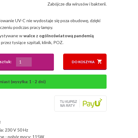
Zabójcze dla wirusów i bakterii.
iowanie UV-C nie wydostaje się poza obudowę, dzięki
czeniu podczas pracy lampy.
rzystywane w
walce z ogólnoświatową pandemią
rzez tysiące szpitali, klinik, POZ.
sztuk:
DO KOSZYKA
ast (wysyłka: 1 - 2 dni)
:
nia: 230 V 50 Hz
ne - pobór mocy: 115W