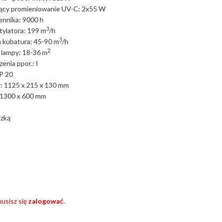
jący promieniowanie UV-C: 2x55 W
ennika: 9000 h
3
ylatora: 199 m
/h
3
 kubatura: 45-90 m
/h
2
a lampy: 18-36 m
zenia ppor.: I
P 20
: 1125 x 215 x 130 mm
 1300 x 600 mm
czką
usisz się
zalogować
.