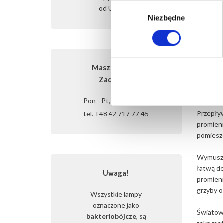
Wybór
od Ultraviol
Niezbędne
zgody
Masz pytania?
Dost
Zadzwoń!
Pon - Pt, 7:00 - 16:00
Przepływ
tel. +48 42 717 77 45
promieni
pomiesz
Wymuszon
łatwą de
Uwaga!
promieni
grzyby o
Wszystkie lampy
oznaczone jako
Światowa
bakteriobójcze
, są
taką me