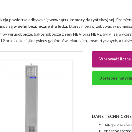
kcja
powietrza odbywa się
wewnątrz komory dezynfekcyjnej
. Promien
ampy są
w pełni bezpieczne dla ludzi
, którzy mogą przebywać w pomiesz
mpy wirusobójcze, bakteriobójcze z serii NBV oraz NBVE były i są wyko
19
przez dziesiątki tysięcy gabinetów lekarskich, kosmetycznych, a także p
Wprowadź liczbę 
Dostępne natychmi
DANE TECHNICZNE
napięcie zasila
energooszczęd