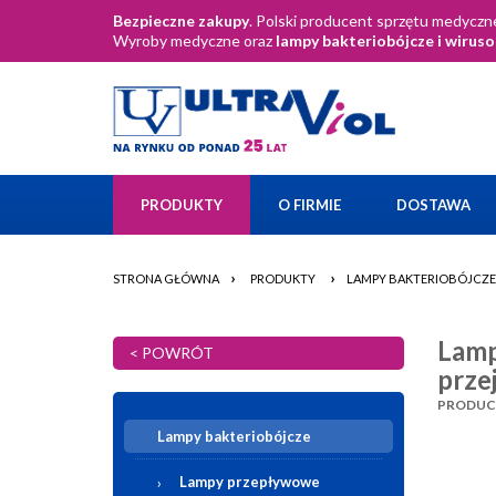
Bezpieczne zakupy
. Polski producent sprzętu medyczne
Wyroby medyczne oraz
lampy bakteriobójcze i wirus
PRODUKTY
O FIRMIE
DOSTAWA
›
›
STRONA GŁÓWNA
PRODUKTY
LAMPY BAKTERIOBÓJCZE
Lamp
< POWRÓT
prze
PRODUCEN
Lampy bakteriobójcze
Lampy przepływowe