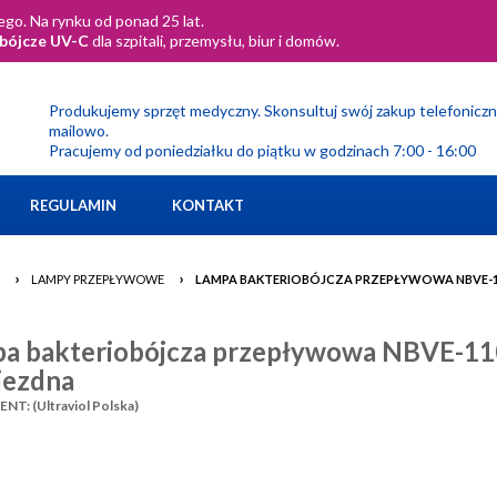
go. Na rynku od ponad 25 lat.
obójcze UV-C
dla szpitali, przemysłu, biur i domów.
Produkujemy sprzęt medyczny. Skonsultuj swój zakup telefoniczn
mailowo.
Pracujemy od poniedziałku do piątku w godzinach 7:00 - 16:00
REGULAMIN
KONTAKT
›
›
LAMPY PRZEPŁYWOWE
LAMPA BAKTERIOBÓJCZA PRZEPŁYWOWA NBVE-11
a bakteriobójcza przepływowa NBVE-110
jezdna
T: (Ultraviol Polska)