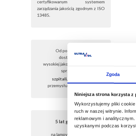
certyfikowanym systemem
zarządzania jakością zgodnym z ISO
13485.
Od ponad 25 lat
dostarczamy
wysokiej jakości i sprawdzony
sprzęt dla:
Zgoda
szpitali
, gabinetów,
przemysłu,
domu i biura
Niniejsza strona korzysta z
Wykorzystujemy pliki cookie 
ruch w naszej witrynie. Inf
reklamowym i analitycznym. 
5 lat gwarancji
uzyskanymi podczas korzysta
na lampy FOTOVITA