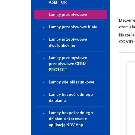
ASEPTOR
Lampy przepływowe
Dezynfe
czemu l
Lampy przepływowe białe
Nasze la
Lampy przepływowe
COVID-
dwufunkcyjne
Lampy przemysłowe
przepływowe GERMI
PROTECT
Lampy wielokierunkowe
Lampy bezpośredniego
działania
Lampy bezpośredniego
działania sterowane
aplikacją NBV App