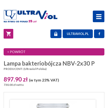
Toggl
naviga
ULTRAVIOL.PL
< POWRÓT
Lampa bakteriobójcza NBV-2x30 P
PRODUCENT: (Ultraviol Polska)
897.90 zł
(w tym 23% VAT)
730.00 zł netto