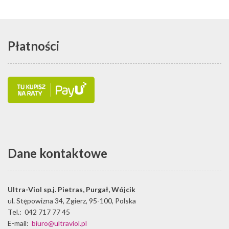
Płatności
Dane kontaktowe
Ultra-Viol sp.j.
Pietras, Purgał, Wójcik
ul. Stępowizna 34
,
Zgierz
,
95-100
,
Polska
Tel.:
042 717 77 45
E-mail:
biuro@ultraviol.pl