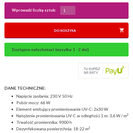
Wprowadź liczbę sztuk:
DO KOSZYKA
Dostępne natychmiast (wysyłka: 1 - 2 dni)
DANE TECHNICZNE:
Napięcie zasilania: 230 V 50 Hz
Pobór mocy: 66 W
Element emitujący promieniowanie UV-C: 2x30 W
2
Natężenie promieniowania UV-C w odległości 1 m: 3,6 W / m
Trwałość promiennika: 9000 h
2
Dezynfekowana powierzchnia: 18-22 m