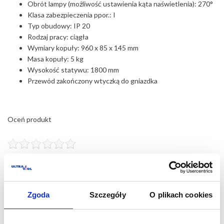
Obrót lampy (możliwość ustawienia kąta naświetlenia): 270°
Klasa zabezpieczenia ppor.: I
Typ obudowy: IP 20
Rodzaj pracy: ciągła
Wymiary kopuły: 960 x 85 x 145 mm
Masa kopuły: 5 kg
Wysokość statywu: 1800 mm
Przewód zakończony wtyczką do gniazdka
Oceń produkt
Aby ocenić produkt, musisz się
zalogować
.
Brak ocen produktu.
Zgoda
Szczegóły
O plikach cookies