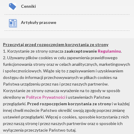
Cenniki
Artykuły prasowe
Przeczytaj przed rozpoczęciem korzystania ze strony
Lampa bakteriobójcza NBV-2x30 P
to produkt, który idealnie
1. Korzystanie ze strony oznacza
zaakceptowanie
Regulaminu
.
nadaje sie do
dezynfekcji powietrza
w placówkach służby zdrowia.
2. Używamy plików cookies w celu zapewnienia prawidłowego
UltraViol
jest firmą, która działa na rynku producentów i
funkcjonowania strony oraz w celach analitycznych, marketingowych
dystrybutorów sprzętu medycznego już od 1993 roku i tworzy
i społecznościowych. Wiąże się to z zapisywaniem i uzyskiwaniem
asortyment doskonałej jakości. Zapraszamy do zapoznania się z
dostępu do informacji przechowywanych w plikach cookies na
pełną ofertą lamp bakteriobójczych bezpośredniego działania.
Państwa urządzeniu przez nas i przez naszych partnerów.
Sprawdź naszą pełną ofertę!
Korzystanie ze strony oznacza wyrażenie na to zgody w sposób
określony w
Polityce Prywatności
i ustawieniach Państwa
przeglądarki.
Przed rozpoczęciem korzystania ze strony
i w każdej
innej chwili możecie Państwo określić swoją zgodę poprzez zmianę
ustawień przeglądarki. Więcej o cookies, sposobie korzystania z nich
przez naszą stronę i przez naszych partnerów oraz o sposobie ich
wyłączenia przeczytacie Państwo tutaj.