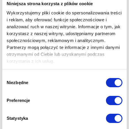
Niniejsza strona korzysta z plików cookie
Lampa posiada Atest PZH
Wykorzystujemy pliki cookie do spersonalizowania treści
Najskuteczniejsza metoda dezynfekcji powierzchni! Lampa
i reklam, aby oferować funkcje społecznościowe i
bakteriobójcza
bezpośredniego działania
NBV 2x30 P
(model bez
analizować ruch w naszej witrynie. Informacje o tym, jak
licznika czasu pracy). Przeznaczeniem produktu jest zapewnienie
poziomu czystości mikrobiologicznej pomieszczeń. Odbłyśnik lampy
korzystasz z naszej witryny, udostępniamy partnerom
zrobiony jest z wysokiej jakości aluminium odblaskowego. Produkt
społecznościowym, reklamowym i analitycznym.
przeznaczony do stosowania na blokach operacyjnych, w
Partnerzy mogą połączyć te informacje z innymi danymi
gabinetach zabiegowych, opatrunkowych, salach chorych,
otrzymanymi od Ciebie lub uzyskanymi podczas
przychodniach, laboratoriach, aptekach, w przemyśle
korzystania z ich usług.
farmaceutycznym, spożywczym i kosmetycznym. Sterylizacja
powierzchni jest prosta i bezpieczna, odbywa się podczas
Wybór
nieobecności ludzi. Wybierz lampę UV-C NBV do dezynfekcji
Niezbędne
zgody
swojego gabinetu, salonu, czy kuchni. To urządzenie pomoże
zabezpieczyć się przed koronawirusem oraz innymi szkodliwymi
mikroorganizmami.
Preferencje
Sprawdź ofertę lamp bakteriobójczych NBV sterowanych
Statystyka
aplikacją na smartfony NBV App!