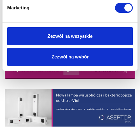
Marketing
Zezwól na wszystkie
Dostępne natychmiast (wysyłka: 1 - 2 dni)
Zezwól na wybór
Wprowadź liczbę sztuk:
DO KOSZYKA