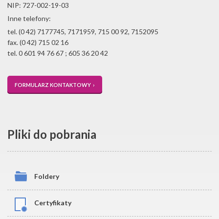
NIP: 727-002-19-03
Inne telefony:
tel. (0 42) 7177745, 7171959, 715 00 92, 7152095
fax. (0 42) 715 02 16
tel. 0 601 94 76 67 ; 605 36 20 42
FORMULARZ KONTAKTOWY ›
Pliki do pobrania
Foldery
Certyfikaty