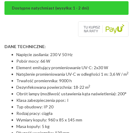
Dostępne natychmiast (wysyłka: 1 - 2 dni)
DANE TECHNICZNE:
Napięcie zasilania: 230 V 50 Hz
Pobór mocy: 66 W
Element emitujący promieniowanie UV-C: 2x30 W
2
Natężenie promieniowania UV-C w odległości 1 m: 3,6 W / m
Trwałość promiennika: 9000 h
2
Dezynfekowana powierzchnia: 18-22 m
Obrót lampy (możliwość ustawienia kąta naświetlenia): 200°
Klasa zabezpieczenia ppor.: I
Typ obudowy: IP 20
Rodzaj pracy: ciągła
Wymiary kopuły: 960 x 85 x 145 mm
Masa kopuły: 5 kg
Długość wysięgnika: 120 mm