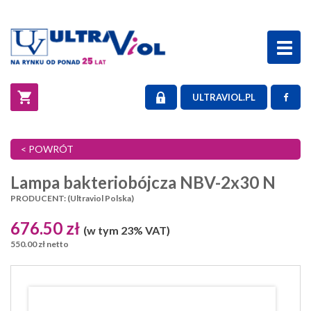
Toggl
naviga
ULTRAVIOL.PL
< POWRÓT
Lampa bakteriobójcza NBV-2x30 N
PRODUCENT: (Ultraviol Polska)
676.50 zł
(w tym 23% VAT)
550.00 zł netto