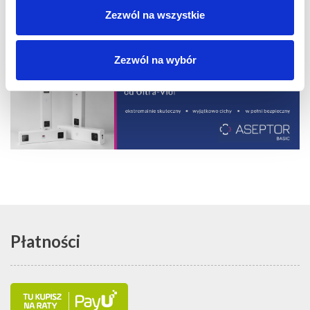
Zezwól na wszystkie
Wprowadź liczbę sztuk:
DO KOSZYKA
Zezwól na wybór
Płatności