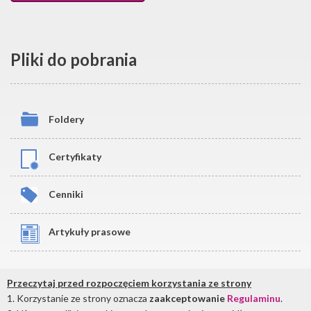
Pliki do pobrania
Foldery
Certyfikaty
Cenniki
Artykuły prasowe
Przeczytaj przed rozpoczęciem korzystania ze strony
Zapraszamy do zapozniania się z pełną ofertą w postaci
lamp
1. Korzystanie ze strony oznacza
zaakceptowanie
Regulaminu
.
bakteriobójczych
do wykorzystania w placówkach służby zdrowia.