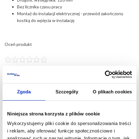
Bez licznika czasu pracy
Montaż do instalacji elektrycznej - przewód zakończony
kostką do wpięcia w instalację
Oceń produkt
Aby ocenić produkt, musisz się
zalogować
.
Brak ocen produktu.
Zgoda
Szczegóły
O plikach cookies
Niniejsza strona korzysta z plików cookie
Bezpośredni sterylizator UV skutecznie eliminuje wirusy i bakterie.
Lampa bakteriobójcza bezpośredniego działania 2x30 N
Wykorzystujemy pliki cookie do spersonalizowania treści
nieodwracalnie dezaktywuje wirusy i drobnoustroje. Wyposażona
i reklam, aby oferować funkcje społecznościowe i
w odbłyśnik wykonany z aluminium odblaskowego, który
analizować ruch w naszej witrynie. Informacje o tym, jak