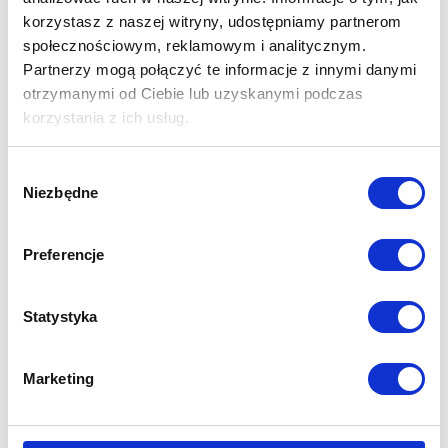
gwarantuje najwyższą jakość urządzenia. Przeznaczona do
korzystasz z naszej witryny, udostępniamy partnerom
stosowania na blokach operacyjnych, w gabinetach zabiegowych,
społecznościowym, reklamowym i analitycznym.
opatrunkowych, salach chorych, przychodniach, laboratoriach,
Partnerzy mogą połączyć te informacje z innymi danymi
aptekach oraz w przemyśle farmaceutycznym, spożywczym i
otrzymanymi od Ciebie lub uzyskanymi podczas
kosmetycznym. Dezynfekcja jest możliwa także w salonach
korzystania z ich usług.
kosmetycznych, fryzjerskich, w kuchniach, poczekalniach,
przedszkolach i wszystkich miejscach, gdzie musi być czysto.
Wybór
Niezbędne
zgody
Sprawdź ofertę lamp bakteriobójczych NBV sterowanych
aplikacją na smartfony NBV App!
Preferencje
Statystyka
Marketing
Dostępne natychmiast (wysyłka: 1 - 2 dni)