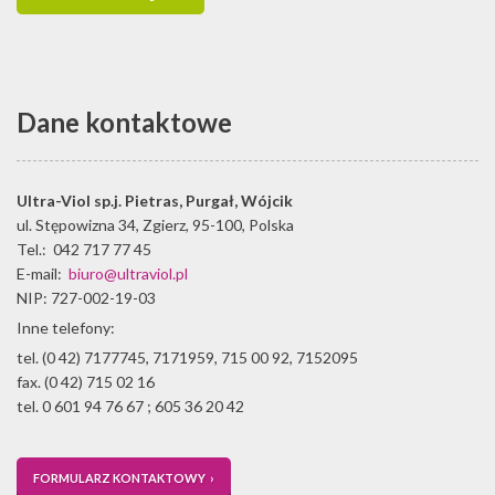
Dane kontaktowe
Ultra-Viol sp.j.
Pietras, Purgał, Wójcik
ul. Stępowizna 34
,
Zgierz
,
95-100
,
Polska
Tel.:
042 717 77 45
E-mail:
biuro@ultraviol.pl
NIP: 727-002-19-03
Inne telefony:
tel. (0 42) 7177745, 7171959, 715 00 92, 7152095
fax. (0 42) 715 02 16
tel. 0 601 94 76 67 ; 605 36 20 42
FORMULARZ KONTAKTOWY ›