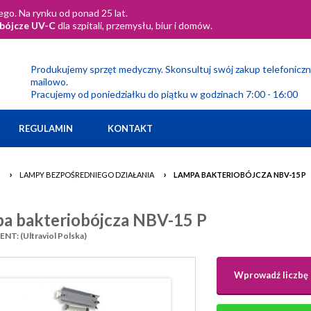
go. Na rynku od ponad 25 lat.
obójcze UV-C
dla szpitali, przemysłu, biur i domów.
Produkujemy sprzęt medyczny. Skonsultuj swój zakup telefoniczn
mailowo.
Pracujemy od poniedziałku do piątku w godzinach 7:00 - 16:00
REGULAMIN
KONTAKT
›
›
LAMPY BEZPOŚREDNIEGO DZIAŁANIA
LAMPA BAKTERIOBÓJCZA NBV-15 P
a bakteriobójcza NBV-15 P
T: (Ultraviol Polska)
Wprowadź liczbę 