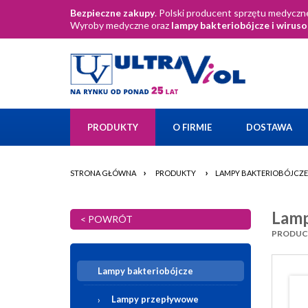
Bezpieczne zakupy
. Polski producent sprzętu medyczne
Wyroby medyczne oraz
lampy bakteriobójcze i wirus
PRODUKTY
O FIRMIE
DOSTAWA
›
›
STRONA GŁÓWNA
PRODUKTY
LAMPY BAKTERIOBÓJCZE
Lamp
< POWRÓT
PRODUCEN
Lampy bakteriobójcze
Lampy przepływowe