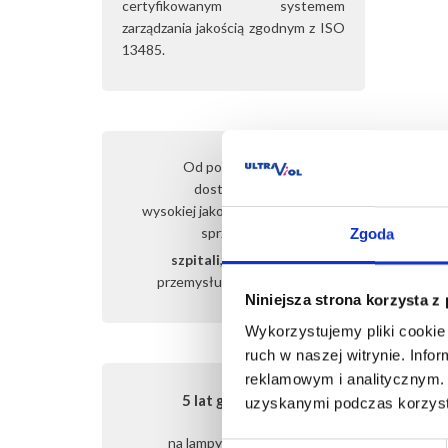
certyfikowanym systemem
zarządzania jakością zgodnym z ISO
13485.
Od ponad 25 lat
dostarczamy
wysokiej jakości i sprawdzony
sprzęt dla:
Zgoda
szpitali
, gabinetów,
przemysłu,
domu i biura
Niniejsza strona korzysta z
Wykorzystujemy pliki cookie 
ruch w naszej witrynie. Inf
reklamowym i analitycznym. 
5 lat gwarancji
uzyskanymi podczas korzysta
na lampy FOTOVITA