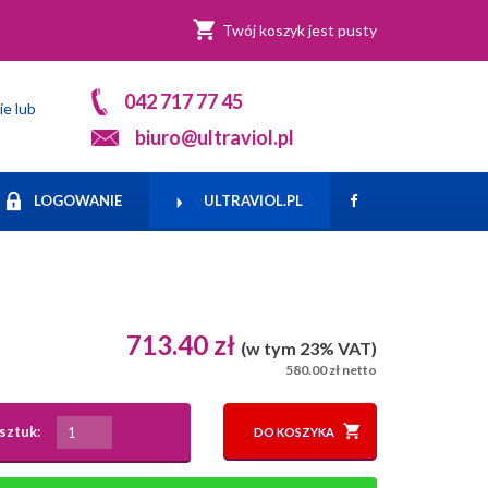
Twój koszyk jest pusty
042 717 77 45
ie lub
biuro@ultraviol.pl
LOGOWANIE
ULTRAVIOL.PL
713.40 zł
(w tym 23% VAT)
580.00 zł netto
sztuk:
DO KOSZYKA