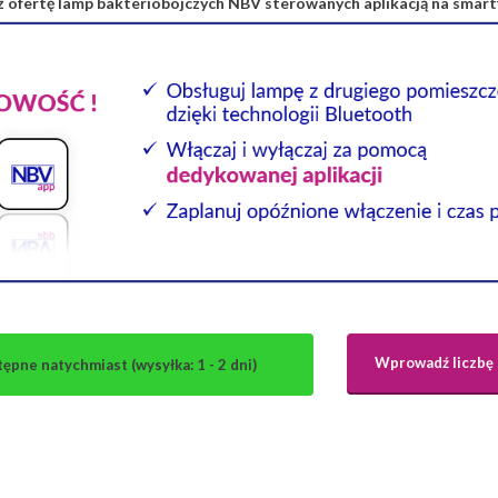
 ofertę lamp bakteriobójczych NBV sterowanych aplikacją na smar
Wprowadź liczbę 
ępne natychmiast (wysyłka: 1 - 2 dni)