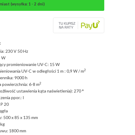
ast (wysyłka: 1 - 2 dni)
:
nia: 230 V 50 Hz
8 W
ący promieniowanie UV-C: 15 W
2
ieniowania UV-C w odległości 1 m : 0,9 W / m
ennika: 9000 h
2
 powierzchnia: 6-8 m
żliwość ustawienia kąta naświetlenia): 270 °
zenia ppor.: I
IP 20
iągła
: 500 x 85 x 135 mm
 kg
ywu: 1800 mm