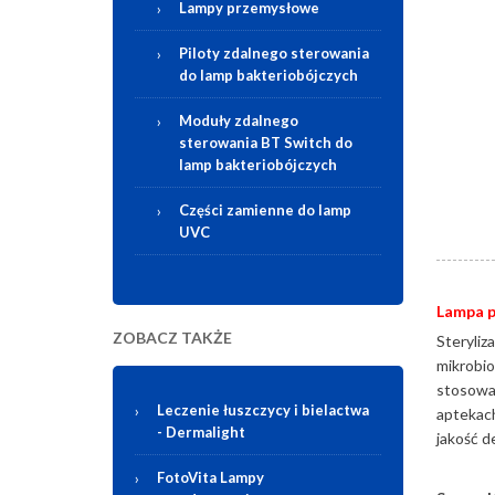
Lampy przemysłowe
Piloty zdalnego sterowania
do lamp bakteriobójczych
Moduły zdalnego
sterowania BT Switch do
lamp bakteriobójczych
Części zamienne do lamp
UVC
Lampa 
ZOBACZ TAKŻE
Steryliz
mikrobio
stosowa
Leczenie łuszczycy i bielactwa
aptekach
-
Dermalight
jakość d
FotoVita Lampy