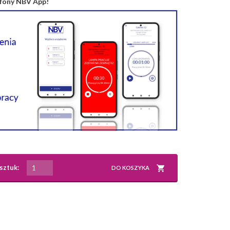
tfony NBV App!
sztuk:
DO KOSZYKA