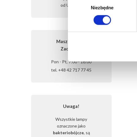
Wybór
od Ultraviol
Niezbędne
zgody
Masz pytania?
Zadzwoń!
Pon - Pt, 7:00 - 16:00
tel. +48 42 717 77 45
Uwaga!
Wszystkie lampy
oznaczone jako
bakteriobójcze
, są