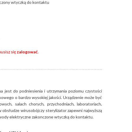
czony wtyczką do kontaktu
usisz się
zalogować
.
a jest do podniesienia i utrzymania poziomu czystości
kowego o bardzo wysokiej jakości. Urządzenie może być
ych, salach chorych, przychodniach, laboratoriach,
obsłudze wirusobójczy sterylizator zapewni najwyższą
ewody elektryczne zakonczone wtyczką do kontaktu.