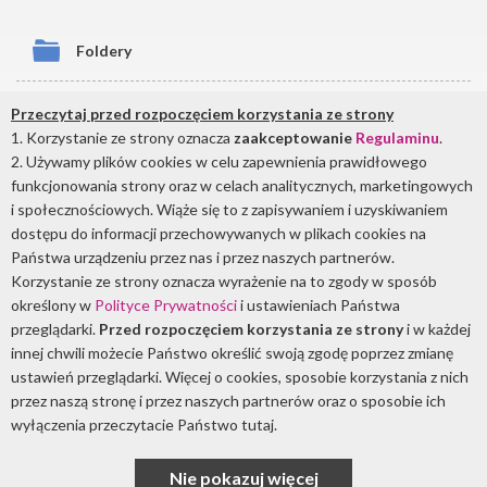
Foldery
Certyfikaty
Przeczytaj przed rozpoczęciem korzystania ze strony
1. Korzystanie ze strony oznacza
zaakceptowanie
Regulaminu
.
2. Używamy plików cookies w celu zapewnienia prawidłowego
Cenniki
funkcjonowania strony oraz w celach analitycznych, marketingowych
i społecznościowych. Wiąże się to z zapisywaniem i uzyskiwaniem
Artykuły prasowe
dostępu do informacji przechowywanych w plikach cookies na
Państwa urządzeniu przez nas i przez naszych partnerów.
Korzystanie ze strony oznacza wyrażenie na to zgody w sposób
określony w
Polityce Prywatności
i ustawieniach Państwa
przeglądarki.
Przed rozpoczęciem korzystania ze strony
i w każdej
innej chwili możecie Państwo określić swoją zgodę poprzez zmianę
ustawień przeglądarki. Więcej o cookies, sposobie korzystania z nich
przez naszą stronę i przez naszych partnerów oraz o sposobie ich
wyłączenia przeczytacie Państwo tutaj.
Copyright © 2026
Ultraviol
Nie pokazuj więcej