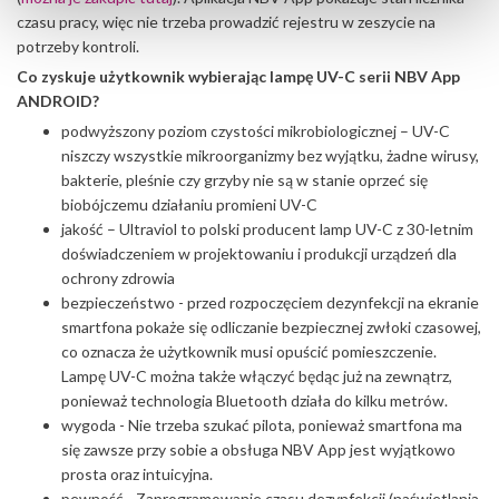
czasu pracy, więc nie trzeba prowadzić rejestru w zeszycie na
potrzeby kontroli.
Co zyskuje użytkownik wybierając lampę UV-C serii NBV App
ANDROID?
podwyższony poziom czystości mikrobiologicznej – UV-C
niszczy wszystkie mikroorganizmy bez wyjątku, żadne wirusy,
bakterie, pleśnie czy grzyby nie są w stanie oprzeć się
biobójczemu działaniu promieni UV-C
jakość – Ultraviol to polski producent lamp UV-C z 30-letnim
doświadczeniem w projektowaniu i produkcji urządzeń dla
ochrony zdrowia
bezpieczeństwo - przed rozpoczęciem dezynfekcji na ekranie
smartfona pokaże się odliczanie bezpiecznej zwłoki czasowej,
co oznacza że użytkownik musi opuścić pomieszczenie.
Lampę UV-C można także włączyć będąc już na zewnątrz,
ponieważ technologia Bluetooth działa do kilku metrów.
wygoda - Nie trzeba szukać pilota, ponieważ smartfona ma
się zawsze przy sobie a obsługa NBV App jest wyjątkowo
prosta oraz intuicyjna.
pewność - Zaprogramowanie czasu dezynfekcji (naświetlania