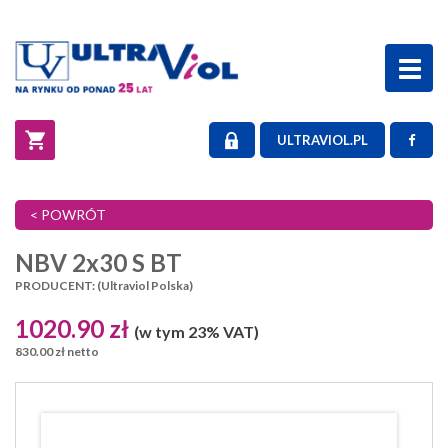
Toggl
naviga
ULTRAVIOL.PL
< POWRÓT
NBV 2x30 S BT
PRODUCENT: (Ultraviol Polska)
1020.90 zł
(w tym 23% VAT)
830.00 zł netto