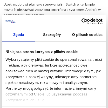
Dzięki modułowi zdalnego sterowania BT Switch w tej lampie
można ją obsługiwać z poziomu smartfona z systemem Android w
pomieszczeniu lub poza nim.
Zastosowanie - dezynfekcja powietrza i powierzchni w
obszarach:
ochrona zdrowia: szpitale, przychodnie, gabinety, ZOZ,
Zgoda
Szczegóły
O plikach cookies
NZOZ, POZ,
SOR,
oddziały intensywnej terapii,
Niniejsza strona korzysta z plików cookie
sale operacyjne,
Wykorzystujemy pliki cookie do spersonalizowania treści
sale chorych,
izolatki,
i reklam, aby oferować funkcje społecznościowe i
apteki,
analizować ruch w naszej witrynie. Informacje o tym, jak
pomieszczenia gospodarcze,
korzystasz z naszej witryny, udostępniamy partnerom
laboratoria,
społecznościowym, reklamowym i analitycznym.
sanatoria,
Partnerzy mogą połączyć te informacje z innymi danymi
przedszkola, szkoły, żłobki, kluby dziecięce,
otrzymanymi od Ciebie lub uzyskanymi podczas
urzędy, sądy, poczekalnie,
korzystania z ich usług.
teatry, kina,
obiekty sportowe, szatnie, siłownie, baseny,