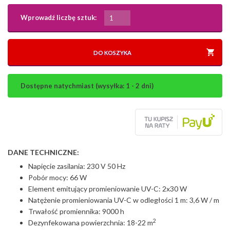
Wprowadź liczbę sztuk:
DO KOSZYKA
Dostępne natychmiast (wysyłka: 1 - 2 dni)
DANE TECHNICZNE:
Napięcie zasilania: 230 V 50 Hz
Pobór mocy: 66 W
Element emitujący promieniowanie UV-C: 2x30 W
Natężenie promieniowania UV-C w odległości 1 m: 3,6 W / m
Trwałość promiennika: 9000 h
2
Dezynfekowana powierzchnia: 18-22 m