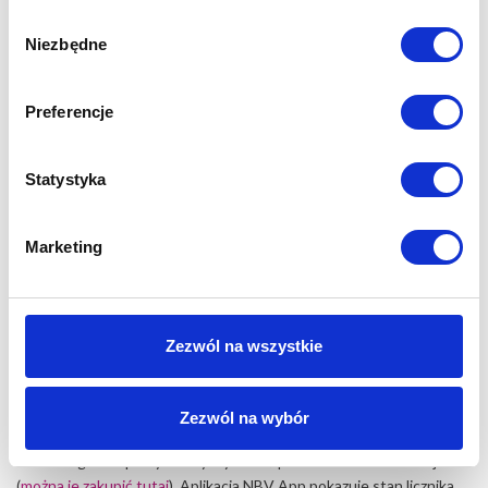
obiekty przemysłowe, hale produkcyjne, magazyny
Wybór
Niezbędne
zgody
Bluetooth Switch w lampie UV-C serii NBV BT umożliwia:
ustawienie czasu pracy promienników UV-C od 1 min. do 24
h (np. 10/20/30 min.)
Preferencje
ustawienie opóźnienia włączenia urządzenia (czas na wyjście
z pomieszczenia minimum 60 sek. – bezpieczeństwo obsługi)
Statystyka
zliczanie czasu pracy promienników - aplikacja wyświetla
informację o czasie przepracowanym i czasie pozostałym do
wymiany promienników (h)
Marketing
sygnalizację ostatnich 50 godzin i końca efektywnej pracy
promienników UV-C (9000 h)
przerwanie i wznowienie dezynfekcji w każdym momencie
cyklu pracy lampy
Zezwól na wszystkie
inicjowanie cyklu pracy lampy za pomocą przycisku
sterującego – zgodnie z ostatnio ustawionymi parametrami
pracy (czas zwłoki i czas pracy)
Zezwól na wybór
Eksploatacja:
Co 9000 godzin pracy należy wymienić promienniki bakteriobójcze
(
można je zakupić tutaj
). Aplikacja NBV App pokazuje stan licznika