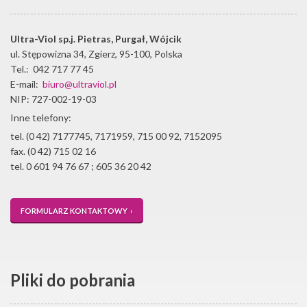
Ultra-Viol sp.j.
Pietras, Purgał, Wójcik
ul. Stępowizna 34
,
Zgierz
,
95-100
,
Polska
Tel.:
042 717 77 45
E-mail:
biuro@ultraviol.pl
NIP: 727-002-19-03
Inne telefony:
tel. (0 42) 7177745, 7171959, 715 00 92, 7152095
fax. (0 42) 715 02 16
tel. 0 601 94 76 67 ; 605 36 20 42
FORMULARZ KONTAKTOWY ›
Pliki do pobrania