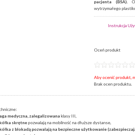
pacjenta (BSA)
. O
wytrzymałego plastik
Instrukcja Uż
Oceń produkt
Aby ocenić produkt, m
Brak ocen produktu.
chniczne:
aga medyczna, zalegalizowana
klasy III,
 kółka skrętne
pozwalają na mobilność na dłuższe dystanse,
 kółka z blokadą pozwalają na bezpieczne użytkowanie (zabezpieczaj