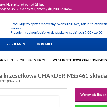
go. Na rynku od ponad 25 lat.
obójcze UV-C
dla szpitali, przemysłu, biur i domów.
Produkujemy sprzęt medyczny. Skonsultuj swój zakup telefoniczn
mailowo.
Pracujemy od poniedziałku do piątku w godzinach 7:00 - 16:00
REGULAMIN
KONTAKT
›
›
STOMIERZE
WAGI KRZESEŁKOWE
WAGA KRZESEŁKOWA CHARDER MS5461 
 krzesełkowa CHARDER MS5461 składa
NT: (Charder)
Wprowadź liczbę 