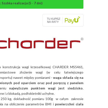
Szybka realizacja (5 - 7 dni)
a konstrukcja wagi krzesełkowej CHARDER MS5461,
hmiastowe złożenie wagi (w celu łatwiejszego
nsportu) nawet między pomiarami -
waga składa się na
wionych pod oparciem oraz pod poręczą z panelem
żeniu
najwyższym punktem wagi jest siedzisko
.
e i z blokadą, podłokietniki uchylne.
 250 kg, dokładność pomiaru 100g w całym zakresie
la na obliczenie parametrów BMI i
powierzchni ciała