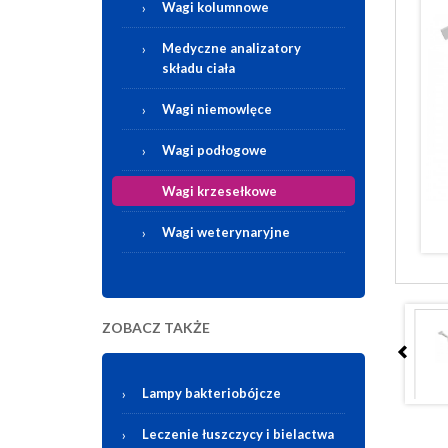
Wagi kolumnowe
Medyczne analizatory
składu ciała
Wagi niemowlęce
Wagi podłogowe
Wagi krzesełkowe
Wagi weterynaryjne
ZOBACZ TAKŻE
Lampy bakteriobójcze
Leczenie łuszczycy i bielactwa