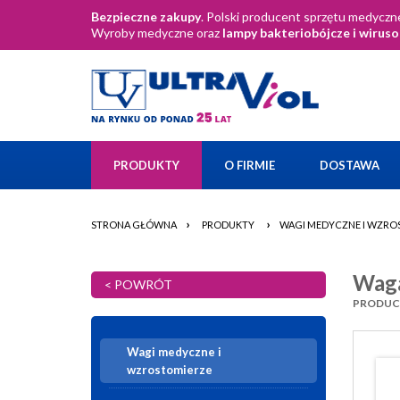
Bezpieczne zakupy
. Polski producent sprzętu medyczne
Wyroby medyczne oraz
lampy bakteriobójcze i wirus
PRODUKTY
O FIRMIE
DOSTAWA
›
›
STRONA GŁÓWNA
PRODUKTY
WAGI MEDYCZNE I WZRO
Waga
< POWRÓT
PRODUCE
Wagi medyczne i
wzrostomierze