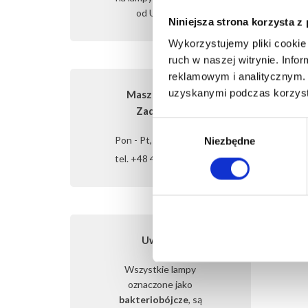
dni)
od Ultraviol
Niniejsza strona korzysta z
Wykorzystujemy pliki cookie 
ruch w naszej witrynie. Inf
reklamowym i analitycznym. 
uzyskanymi podczas korzysta
Masz pytania?
Zadzwoń!
Wybór
Pon - Pt, 7:00 - 16:00
Niezbędne
zgody
tel. +48 42 717 77 45
Uwaga!
Wszystkie lampy
oznaczone jako
bakteriobójcze
, są