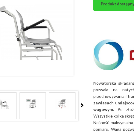
Produkt dostępny. 
Nowatorska składan
pozwala na natyc
przechowywania i tra
zawiasach umiejsco
wagowym
. Po zło
Wszystkie kołka skrętn
Nośność maksymalna
pomiaru. Waga pozwa