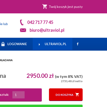
Twój koszyk jest pusty
042 717 77 45
ie lub
biuro@ultraviol.pl
LOGOWANIE
ULTRAVIOL.PL
SKŁADANA
na
2950.00 zł
(w tym 8% VAT)
2731.48 zł netto
sztuk:
DO KOSZYKA