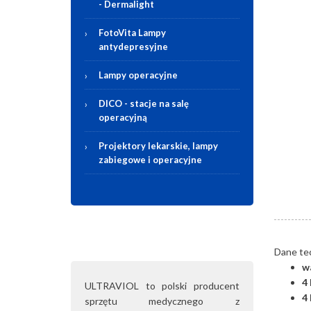
-
Dermalight
FotoVita Lampy
antydepresyjne
Lampy operacyjne
DICO - stacje na salę
operacyjną
Projektory lekarskie, lampy
zabiegowe i operacyjne
Dane te
w
4
ULTRAVIOL to polski producent
4
sprzętu medycznego z