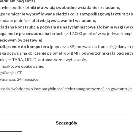
padkiem pacjenta)
hylne podłokietniki
ułatwiają swobodne wsiadanie i zsiadanie,
rgonomicznie wyprofilowane siedzisko z antypoślizgową fakturą zabe
kładane podnóżki
ułatwiają wstawanie i wsiadanie,
kładana konstrukcja pozwala na natychmiastowe złożenie wagi (w ce
aga może pracować na bateriach
(> 12.000 pomiarów na jednym komplec
ieciowym (w zestawie),
odłączenie do komputera
(poprzez USB) pozwala na transmisję danych
aga pozwala na obliczenie parametrów
BMI i powierzchni ciała pacjent
unkcje: TARA, HOLD, automatyczne wyłączanie,
ompaktowe opakowanie,
galizacja i CE,
arancja: 24 miesiące.
iada świadectwo kompatybilności elektromagnetycznej, co gwarantuje d
ądzenia emitujące fale radiowe np. telefony komórkowe.
Wprowadź liczbę 
ukt dostępny. Szybka realizacja (5 - 7
Szczegóły