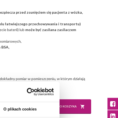
zpiecza przed zsunięciem się pacjenta z wózka,
lu łatwiejszego przechowywania i transportu)
ie baterii) lub
może być zasilana zasilaczem
 pomiarowych,
a BSA,
okładny pomiar w pomieszczeniu, w którym działają
sztuk:
DO KOSZYKA
O plikach cookies