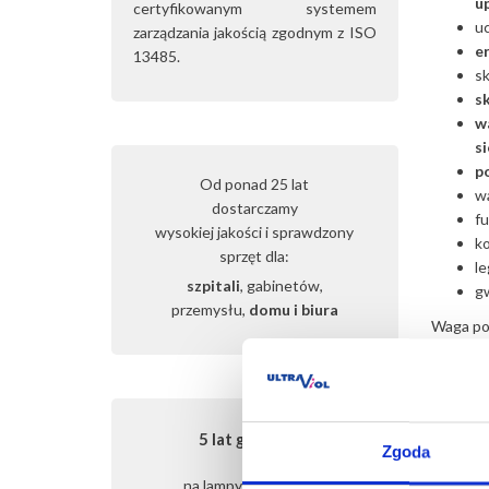
u
certyfikowanym systemem
uc
zarządzania jakością zgodnym z ISO
e
13485.
s
s
w
s
p
Od ponad 25 lat
w
dostarczamy
f
wysokiej jakości i sprawdzony
k
sprzęt dla:
le
szpitali
, gabinetów,
gw
przemysłu,
domu i biura
Waga pos
inne urz
5 lat gwarancji
Prod
Zgoda
na lampy FOTOVITA