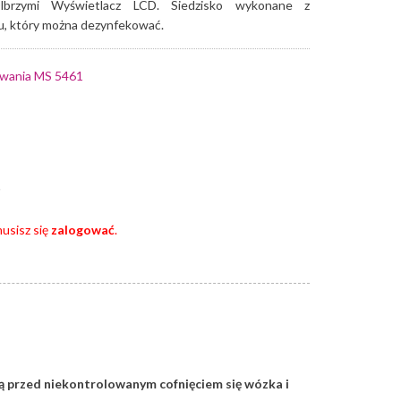
lbrzymi Wyświetlacz LCD. Siedzisko wykonane z
u, który można dezynfekować.
ywania MS 5461
usisz się
zalogować
.
ą przed niekontrolowanym cofnięciem się wózka i