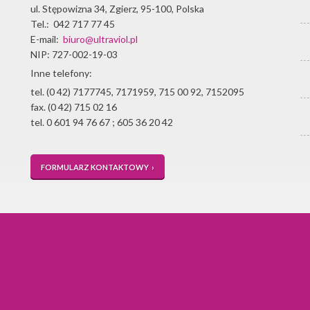
ul. Stępowizna 34
,
Zgierz
,
95-100
,
Polska
Tel.:
042 717 77 45
E-mail:
biuro@ultraviol.pl
NIP: 727-002-19-03
Inne telefony:
tel. (0 42) 7177745, 7171959, 715 00 92, 7152095
fax. (0 42) 715 02 16
tel. 0 601 94 76 67 ; 605 36 20 42
FORMULARZ KONTAKTOWY ›